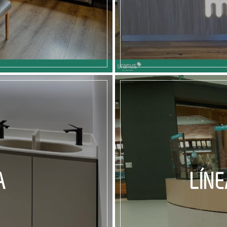
A
LÍN